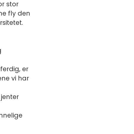
r stor
ne fly den
sitetet.
g
ferdig, er
ene vi har
jenter
innelige