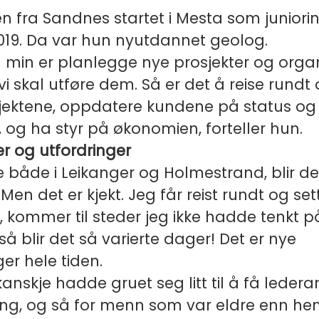
n fra Sandnes startet i Mesta som juniorin
019. Da var hun nyutdannet geolog.
 min er planlegge nye prosjekter og orga
i skal utføre dem. Så er det å reise rundt
jektene, oppdatere kundene på status og
, og ha styr på økonomien, forteller hun.
r og utfordringer
 både i Leikanger og Holmestrand, blir d
Men det er kjekt. Jeg får reist rundt og se
ig, kommer til steder jeg ikke hadde tenkt 
gså blir det så varierte dager! Det er nye
ger hele tiden.
nskje hadde gruet seg litt til å få ledera
ng, og så for menn som var eldre enn hen