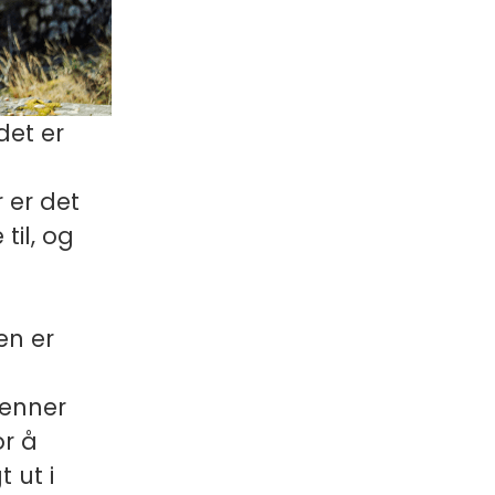
det er
 er det
til, og
en er
jenner
or å
 ut i