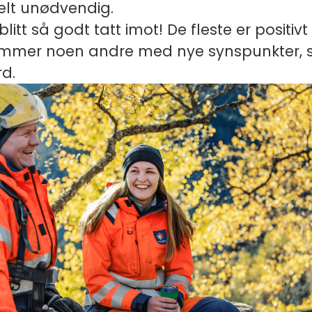
elt unødvendig.
litt så godt tatt imot! De fleste er positivt in
ommer noen andre med nye synspunkter, s
d.