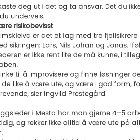
aste deg ut i det og ta ansvar. Det du ikk
 du underveis.
ære risikobevisst
imskleiva er det et lag med tre fjellsikrer
d sikringen: Lars, Nils Johan og Jonas. Ifø
eren er ikke rent lite de må kunne, i tilleg
obben.
linke til å improvisere og finne løsninger d
e like å være ute, og være i god form, f
krevende, sier Ingvild Prestegård.
ggsleder i Mesta har man gjerne 4–5 arbe
idig, og rekker ikke alltid å være ute på al
.