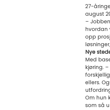
27-åringe
august 2
– Jobben
hvordan v
opp pros
løsninger
Nye stede
Med base
kjøring.
– 
forskjell
ellers. O
utfordrin
Om hun ka
som så u