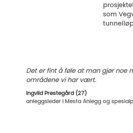
prosjektet
som Vegve
tunnellø
Det er fint å føle at man gjør noe ny
områdene vi har vært.
Ingvild Prestegård (27)
anleggsleder i Mesta Anlegg og spesial