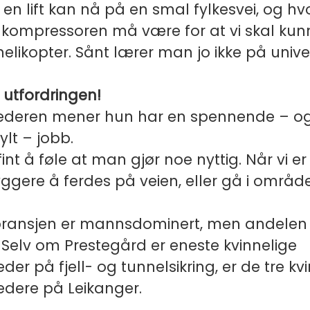
en lift kan nå på en smal fylkesvei, og hvo
en kompressoren må være for at vi skal kun
elikopter. Sånt lærer man jo ikke på univer
a utfordringen!
ederen mener hun har en spennende – o
lt – jobb.
int å føle at man gjør noe nyttig. Når vi er 
tryggere å ferdes på veien, eller gå i områd
ransjen er mannsdominert, men andelen 
 Selv om Prestegård er eneste kvinnelige
der på fjell- og tunnelsikring, er de tre kv
edere på Leikanger.