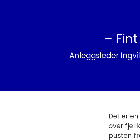
– Fint
Anleggsleder Ingvil
Det er en
over fjel
pusten fr