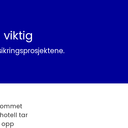
 viktig
sikringsprosjektene.
p kommet
hotell tar
e opp