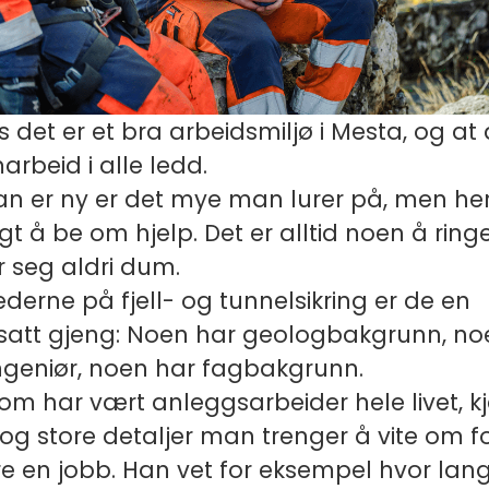
 det er et bra arbeidsmiljø i Mesta, og at 
rbeid i alle ledd.
n er ny er det mye man lurer på, men her
gt å be om hjelp. Det er alltid noen å ringe 
 seg aldri dum.
derne på fjell- og tunnelsikring er de en
tt gjeng: Noen har geologbakgrunn, no
ingeniør, noen har fagbakgrunn.
om har vært anleggsarbeider hele livet, k
og store detaljer man trenger å vite om f
e en jobb. Han vet for eksempel hvor langt