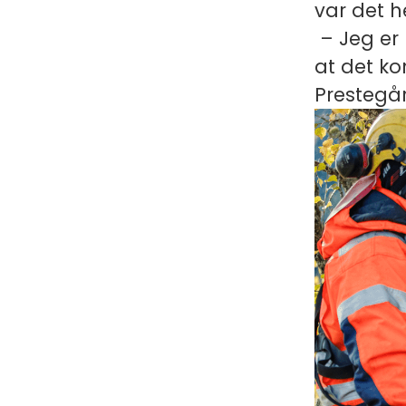
var det h
– Jeg er b
at det k
Prestegår