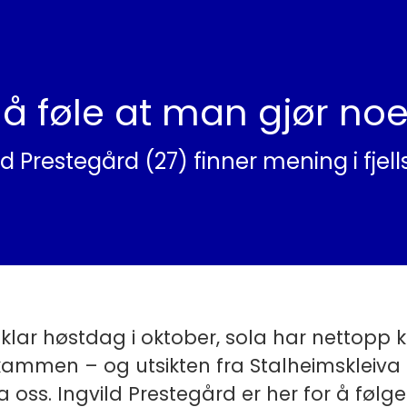
 å føle at man gjør noe
d Prestegård (27) finner mening i fjell
 klar høstdag i oktober, sola har nettop
lkammen – og utsikten fra Stalheimskleiva 
a oss. Ingvild Prestegård er her for å følg