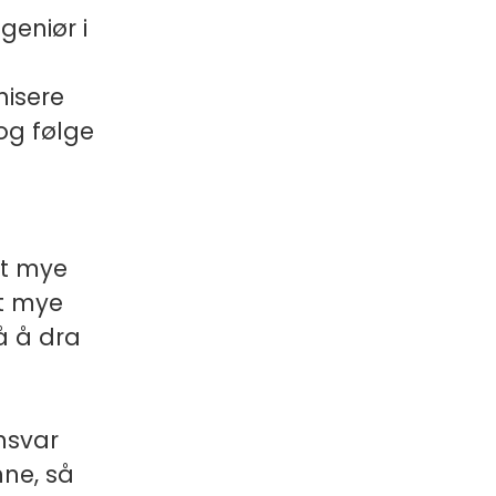
geniør i
nisere
 og følge
et mye
tt mye
på å dra
nsvar
ne, så