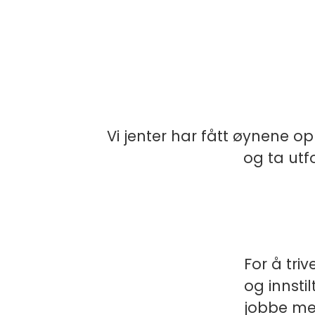
Vi jenter har fått øynene op
og ta utf
For å tri
og innstil
jobbe med