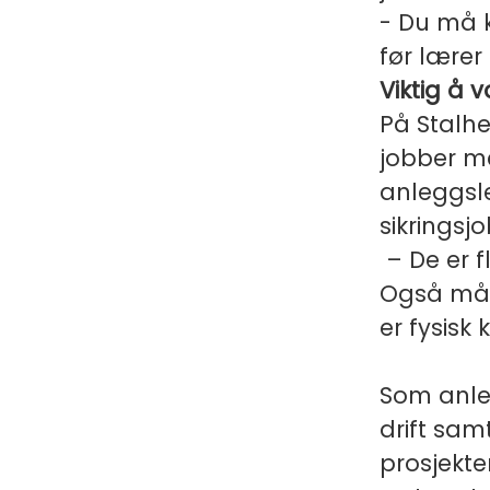
- Du må k
før lærer
Viktig å v
På Stalhe
jobber me
anleggsled
sikringsj
– De er f
Også må d
er fysisk 
Som anle
drift samt
prosjekter