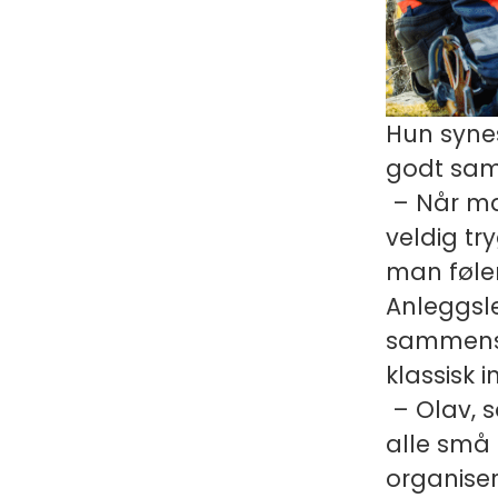
Hun synes
godt sama
– Når ma
veldig try
man føler
Anleggsle
sammensa
klassisk 
– Olav, s
alle små 
organiser