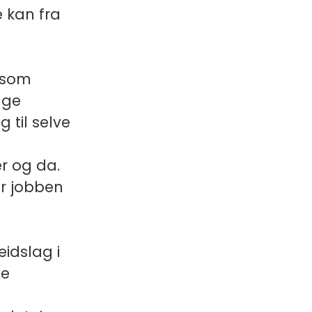
e kan fra
e som
lge
g til selve
er og da.
or jobben
idslag i
le