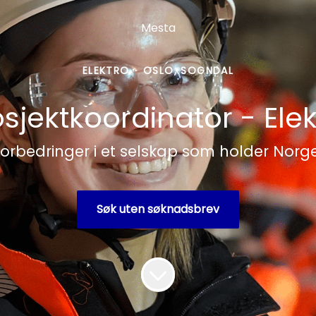
Mesta
ELEKTRO
·
OSLO, SOGNDAL
osjektkoordinator - Elek
orbedringer i et selskap som holder Norges k
Søk uten søknadsbrev