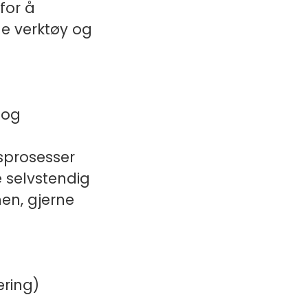
for å
le verktøy og
 og
dsprosesser
 selvstendig
nen, gjerne
ering)