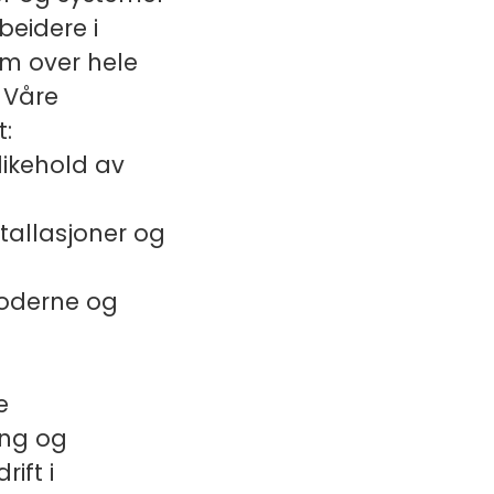
beidere i
am over hele
 Våre
t:
likehold av
tallasjoner og
moderne og
e
ing og
ift i