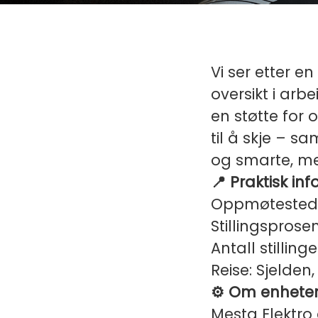
Vi ser etter en
oversikt i arb
en støtte for 
til å skje – s
og smarte, me
📍 Praktisk in
Oppmøtested: t
Stillingsprosen
Antall stillinger
Reise: Sjelden
⚙️ Om enhete
Mesta Elektro