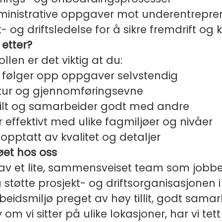
inistrative oppgaver mot underentrepren
- og driftsledelse for å sikre fremdrift og k
 etter?
rollen er det viktig at du:
og følger opp oppgaver selvstendig
tur og gjennomføringsevne
stilt og samarbeider godt med andre
effektivt med ulike fagmiljøer og nivåer
g opptatt av kvalitet og detaljer
øet hos oss
 av et lite, sammensveiset team som jobbe
tøtte prosjekt- og driftsorganisasjonen i E
beidsmiljø preget av høy tillit, godt samar
om vi sitter på ulike lokasjoner, har vi tett