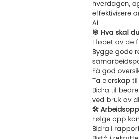
hverdagen, og 
effektivisere 
AI.
🎯 Hva skal du 
I løpet av de 
Bygge gode re
samarbeidspa
Få god oversi
Ta eierskap t
Bidra til bedre
ved bruk av di
🛠️ Arbeidsop
Følge opp kom
Bidra i rappor
Bistå i rekru