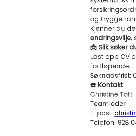
systematisk m
forsikringsord
og trygge ra
Kjenner du deg
endringsvilje
,
📩 Slik søker d
Last opp CV o
fortløpende.
Søknadsfrist: 
☎️ Kontakt
Christine Toft
Teamleder
E-post:
christ
Telefon: 928 