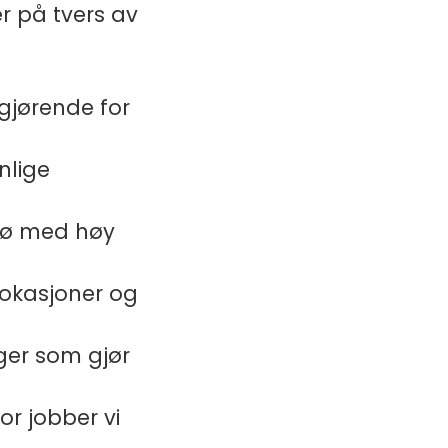
r på tvers av
gjørende for
nlige
ljø med høy
 lokasjoner og
nger som gjør
or jobber vi