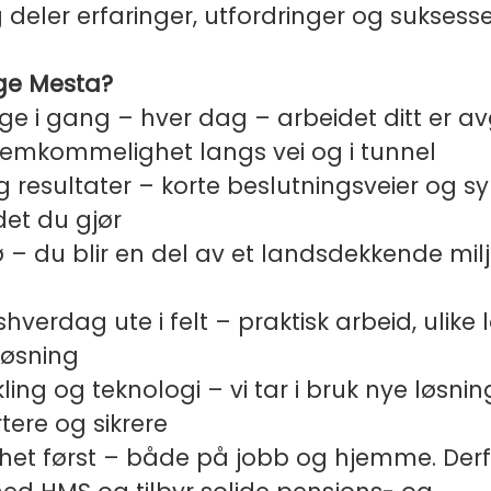
deler erfaringer, utfordringer og suksesse
lge Mesta?
ge i gang – hver dag – arbeidet ditt er av
fremkommelighet langs vei og i tunnel
og resultater – korte beslutningsveier og sy
det du gjør
jø – du blir en del av et landsdekkende mi
shverdag ute i felt – praktisk arbeid, ulike
løsning
ikling og teknologi – vi tar i bruk nye løsni
tere og sikrere
ghet først – både på jobb og hjemme. Derf