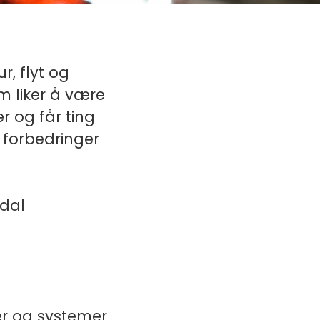
r, flyt og
m liker å være
r og får ting
d forbedringer
ndal
er og systemer