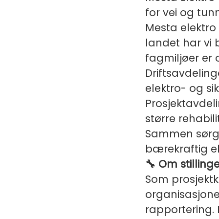
for vei og tun
Mesta elektro 
landet har vi
fagmiljøer er o
Driftsavdeling
elektro- og si
Prosjektavdel
større rehabili
Sammen sørger
bærekraftig el
🔧 Om stilling
Som prosjektko
organisasjone
rapportering. D