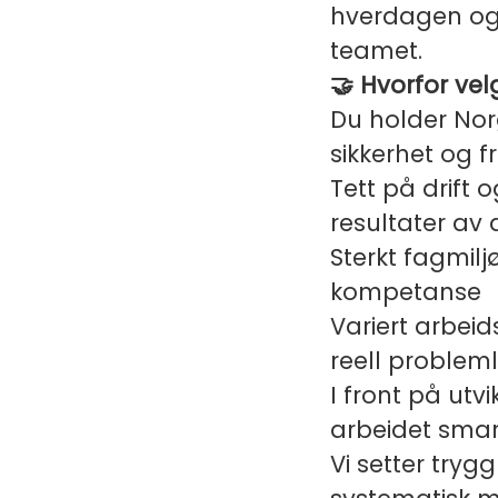
hverdagen og 
teamet.
🤝 Hvorfor ve
Du holder Nor
sikkerhet og 
Tett på drift 
resultater av 
Sterkt fagmil
kompetanse
Variert arbeid
reell problem
I front på utv
arbeidet smar
Vi setter tryg