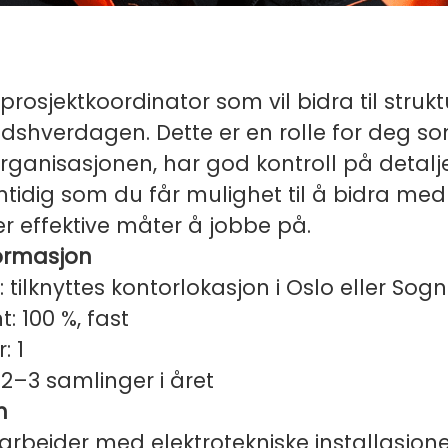
 prosjektkoordinator som vil bidra til struktu
eidshverdagen. Dette er en rolle for deg so
organisasjonen, har god kontroll på detalje
amtidig som du får mulighet til å bidra me
r effektive måter å jobbe på.
formasjon
ilknyttes kontorlokasjon i Oslo eller Sog
t: 100 %, fast
: 1
, 2–3 samlinger i året
n
 arbeider med elektrotekniske installasjon