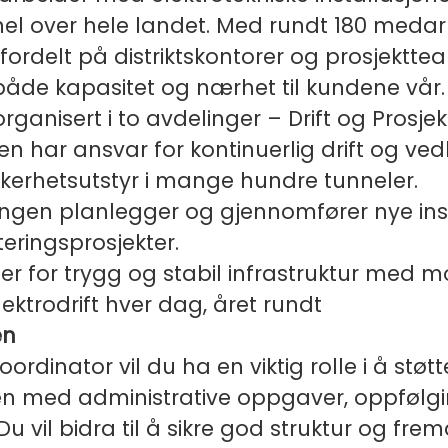
nel over hele landet. Med rundt 180 medar
fordelt på distriktskontorer og prosjektte
 både kapasitet og nærhet til kundene vår.
rganisert i to avdelinger – Drift og Prosjek
en har ansvar for kontinuerlig drift og ved
kkerhetsutstyr i mange hundre tunneler.
ingen planlegger og gjennomfører nye ins
teringsprosjekter.
 for trygg og stabil infrastruktur med 
ektrodrift hver dag, året rundt
en
ordinator vil du ha en viktig rolle i å støtt
n med administrative oppgaver, oppfølg
u vil bidra til å sikre god struktur og fremdr