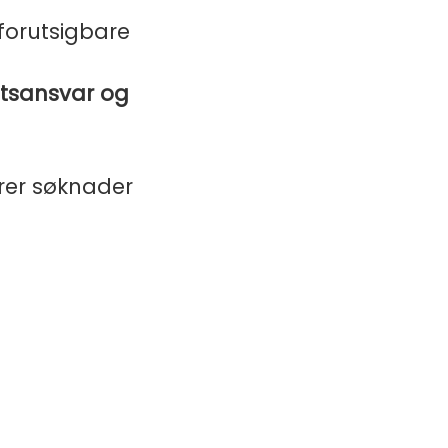
 forutsigbare
etsansvar og
rer søknader