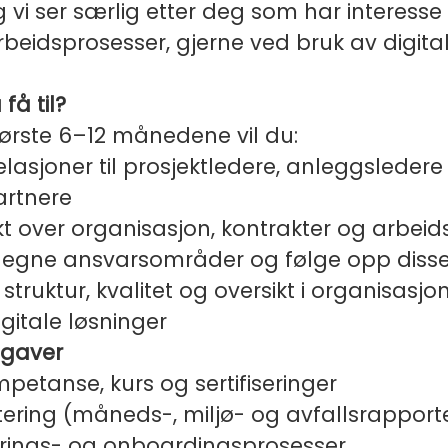
vi ser særlig etter deg som har interesse 
arbeidsprosesser, gjerne ved bruk av digita
få til?
første 6–12 månedene vil du:
lasjoner til prosjektledere, anleggsledere
rtnere
kt over organisasjon, kontrakter og arbei
il egne ansvarsområder og følge opp disse
 struktur, kvalitet og oversikt i organisasjo
gitale løsninger
pgaver
petanse, kurs og sertifiseringer
tering (måneds-, miljø- og avfallsrapport
tterings- og onboardingsprosesser