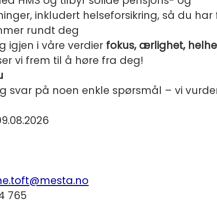
ed HMS og tilbyr solide pensjons- og
ninger, inkludert helseforsikring, så du har
mmer rundt deg
 igjen i våre verdier
fokus, ærlighet, helh
 ser vi frem til å høre fra deg!
u
g svar på noen enkle spørsmål – vi vurde
09.08.2026
ine.toft@mesta.no
04 765