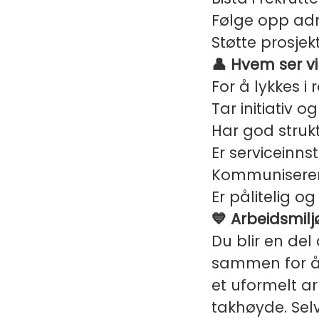
Følge opp adm
Støtte prosjekt
👤 Hvem ser vi
For å lykkes i 
Tar initiativ 
Har god struk
Er serviceinn
Kommuniserer 
Er pålitelig o
💙 Arbeidsmilj
Du blir en del
sammen for å s
et uformelt ar
takhøyde. Selv 